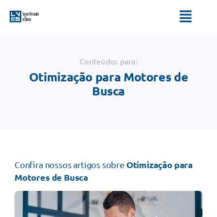
Ir
para
Toggl
o
Navig
conteúdo
HOME
Conteúdos para:
Otimização para Motores de
SERVIÇOS
Busca
QUEM SOMOS
BLOG
Otimização para
Confira nossos artigos sobre
Motores de Busca