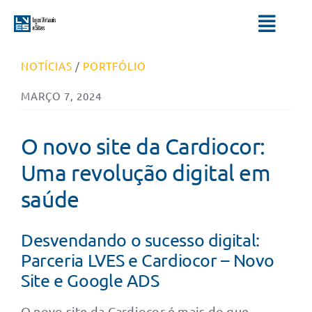
Ir
para
Toggl
o
Navig
conteúdo
NOTÍCIAS
/
PORTFÓLIO
HOME
MARÇO 7, 2024
SERVIÇOS
O novo site da Cardiocor:
QUEM SOMOS
Uma revolução digital em
saúde
BLOG
Desvendando o sucesso digital:
Parceria LVES e Cardiocor – Novo
Site e Google ADS
O novo site da Cardiocor é mais do que