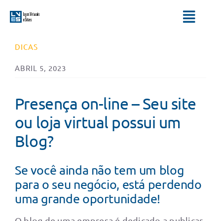
Ir
para
Toggl
o
Navig
conteúdo
DICAS
HOME
ABRIL 5, 2023
SERVIÇOS
Presença on-line – Seu site
QUEM SOMOS
ou loja virtual possui um
Blog?
BLOG
Se você ainda não tem um blog
para o seu negócio, está perdendo
uma grande oportunidade!
O blog de uma empresa é dedicado a publicar