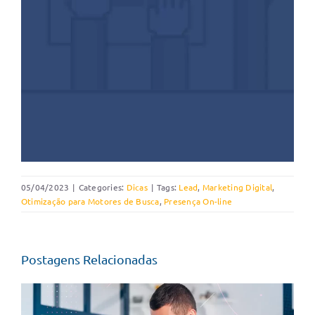
05/04/2023
|
Categories:
Dicas
|
Tags:
Lead
,
Marketing Digital
,
Otimização para Motores de Busca
,
Presença On-line
Postagens Relacionadas