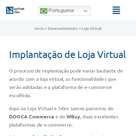
Ir
Portuguese
para
Toggl
o
Navig
conteúdo
Início
»
Desenvolvimento
»
Loja Virtual
HOME
Implantação de Loja Virtual
SERVIÇOS
QUEM SOMOS
O processo de implantação pode variar bastante de
acordo com a loja virtual, as funcionalidades que
BLOG
serão adotadas e a plataforma de e-commerce
escolhida.
Aqui na Loja Virtual e Sites somos parceiros do
DOOCA Commerce
e do
WBuy
, duas excelentes
plataformas de e-commerce.