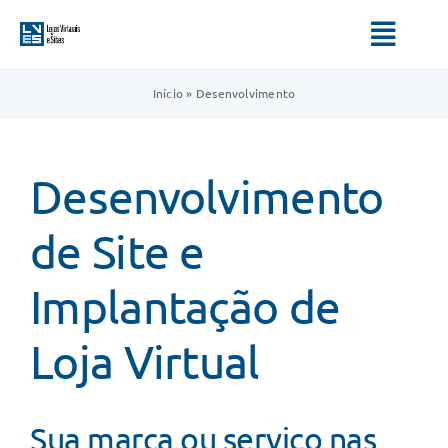
Ir
para
Toggl
o
Navig
conteúdo
Início
»
Desenvolvimento
HOME
SERVIÇOS
Desenvolvimento
QUEM SOMOS
de Site e
BLOG
Implantação de
Loja Virtual
Sua marca ou serviço nas