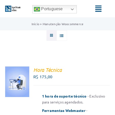
Ir
Portuguese
para
Toggl
o
Navig
conteúdo
Início
»
Manutenção Woocommerce
HOME
SERVIÇOS
QUEM SOMOS
Hora Técnica
FALE
BLOG
R$
175,00
COM UM
CONSULTOR
/
DETALHES
1 hora de suporte técnico
- Exclusivo
para serviços agendados.
Ferramentas Webmaster
-