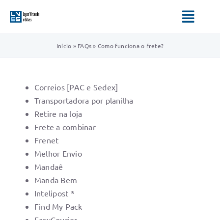
Ir
para
Toggl
o
Navig
conteúdo
Início
»
FAQs
»
Como funciona o frete?
HOME
SERVIÇOS
Correios [PAC e Sedex]
Transportadora por planilha
QUEM SOMOS
Retire na loja
Frete a combinar
BLOG
Frenet
Melhor Envio
Mandaê
Manda Bem
Intelipost *
Find My Pack
EasyCourier