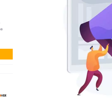
s
ua
9