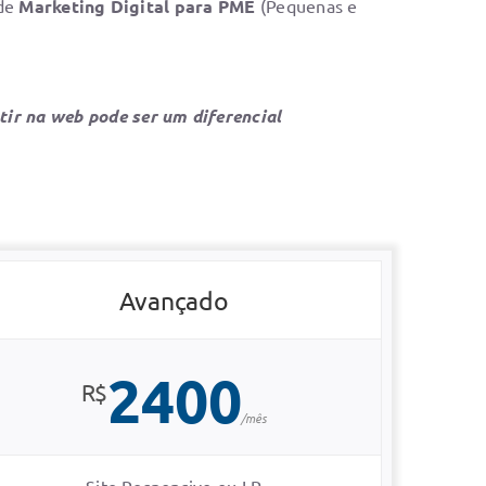
 de
Marketing Digital para PME
(Pequenas e
tir na web pode ser um diferencial
Avançado
2400
R$
/mês
Site Responsivo ou LP